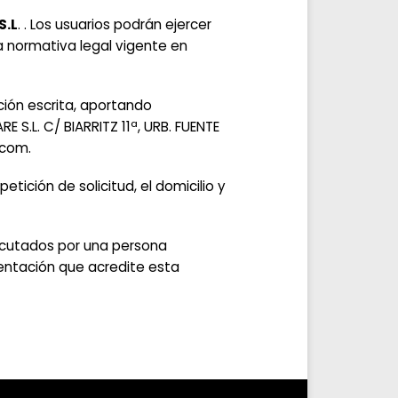
S.L
. . Los usuarios podrán ejercer
a normativa legal vigente en
ción escrita, aportando
 S.L. C/ BIARRITZ 11ª, URB. FUENTE
.com.
etición de solicitud, el domicilio y
jecutados por una persona
entación que acredite esta