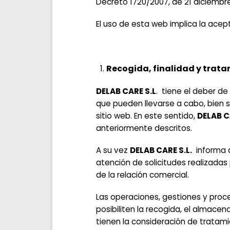
Decreto 1720/2007, de 21 diciembre
El uso de esta web implica la acep
Recogida, finalidad y trat
DELAB CARE S.L
. tiene el deber de
que pueden llevarse a cabo, bien s
sitio web. En este sentido,
DELAB C
anteriormente descritos.
A su vez
DELAB CARE S.L.
informa a
atención de solicitudes realizadas 
de la relación comercial.
Las operaciones, gestiones y pro
posibiliten la recogida, el almacen
tienen la consideración de tratam