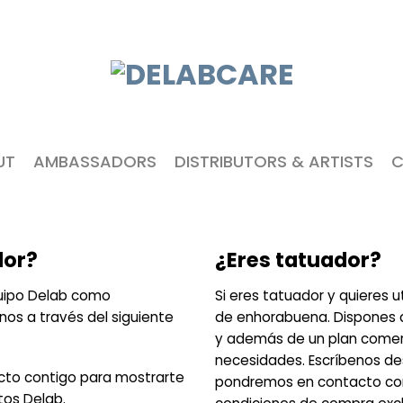
UT
AMBASSADORS
DISTRIBUTORS & ARTISTS
C
dor?
¿Eres tatuador?
equipo Delab como
Si eres tatuador y quieres u
nos a través del siguiente
de enhorabuena. Dispones 
y además de un plan comer
necesidades. Escríbenos des
cto contigo para mostrarte
pondremos en contacto cont
tos Delab.