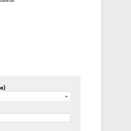
usivas.
ta)