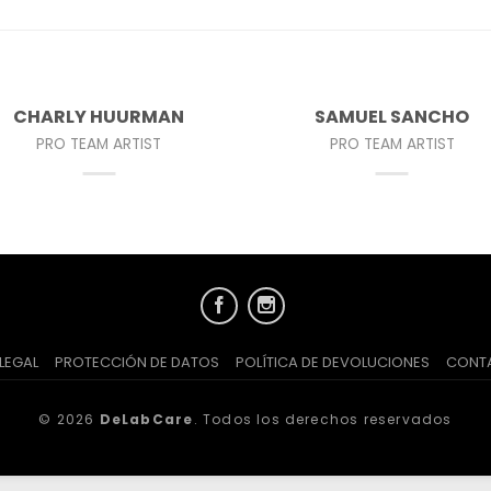
CHARLY HUURMAN
SAMUEL SANCHO
PRO TEAM ARTIST
PRO TEAM ARTIST
LEGAL
PROTECCIÓN DE DATOS
POLÍTICA DE DEVOLUCIONES
CONT
© 2026
DeLabCare
. Todos los derechos reservados