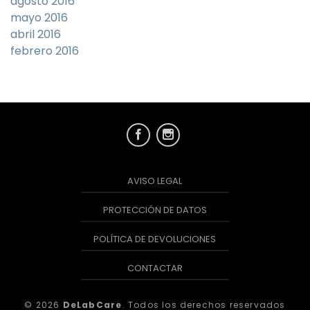
agosto 2016
mayo 2016
abril 2016
febrero 2016
AVISO LEGAL
PROTECCIÓN DE DATOS
POLÍTICA DE DEVOLUCIONES
CONTACTAR
© 2026
DeLabCare
. Todos los derechos reservados