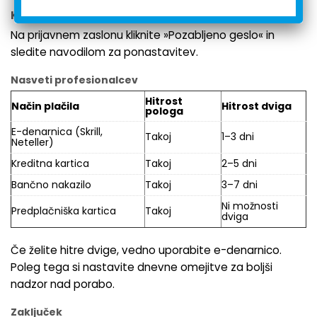
Kaj storiti, če pozabim geslo?
Na prijavnem zaslonu kliknite »Pozabljeno geslo« in
sledite navodilom za ponastavitev.
Nasveti profesionalcev
Hitrost
Način plačila
Hitrost dviga
pologa
E-denarnica (Skrill,
Takoj
1–3 dni
Neteller)
Kreditna kartica
Takoj
2–5 dni
Bančno nakazilo
Takoj
3–7 dni
Ni možnosti
Predplačniška kartica
Takoj
dviga
Če želite hitre dvige, vedno uporabite e-denarnico.
Poleg tega si nastavite dnevne omejitve za boljši
nadzor nad porabo.
Zaključek