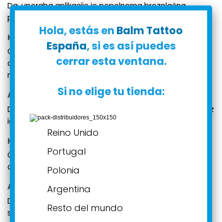
Da, uporaba aplikacije je popolnoma brezplačna,
plačate le morebitne pologe in stave.
Hola, estás en
Balm Tattoo
Kako dobim bet365 mobil bonus?
España
, si es así puedes
Ob registraciji prek mobilne naprave vam bo ob prvem
cerrar esta ventana.
depozitu pogosto dodeljen bonus. Preverite promocije
na spletni strani.
Si no elige tu tienda:
Ali lahko igram igralniške igre v aplikaciji?
Da, PWA vključuje dostop do celotne igralnice, vključno z
igralnimi avtomati, blackjackom in ruleto.
Reino Unido
Kako dolgo traja dvig?
Portugal
Časi se razlikujejo glede na metodo: e-denarnice 1–3
dni, kartice 2–5 dni, bančno nakazilo 3–7 dni.
Polonia
Ali je aplikacija varna?
Argentina
Da, uporablja najnovejše šifriranje in je licencirana s
Resto del mundo
strani Malteške igralniške oblasti.