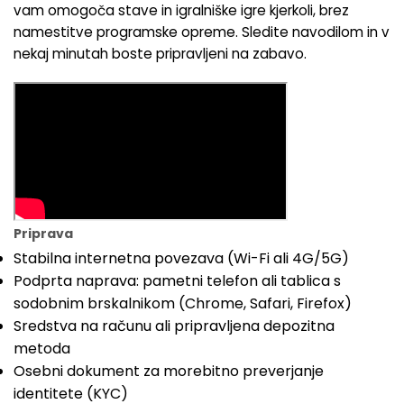
vam omogoča stave in igralniške igre kjerkoli, brez
namestitve programske opreme. Sledite navodilom in v
nekaj minutah boste pripravljeni na zabavo.
Priprava
Stabilna internetna povezava (Wi-Fi ali 4G/5G)
Podprta naprava: pametni telefon ali tablica s
sodobnim brskalnikom (Chrome, Safari, Firefox)
Sredstva na računu ali pripravljena depozitna
metoda
Osebni dokument za morebitno preverjanje
identitete (KYC)