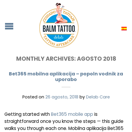
MONTHLY ARCHIVES:
AGOSTO 2018
Bet365 mobilna aplikacija – popoln vodnik za
uporabo
Posted on
26 agosto, 2018
by
Delab Care
Getting started with
Bet365 mobile app
is
straightforward once you know the steps — this guide
walks you through each one. Mobilna aplikacija Bet365