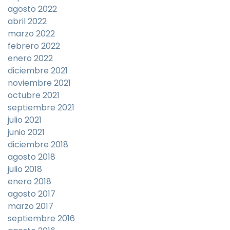
agosto 2022
abril 2022
marzo 2022
febrero 2022
enero 2022
diciembre 2021
noviembre 2021
octubre 2021
septiembre 2021
julio 2021
junio 2021
diciembre 2018
agosto 2018
julio 2018
enero 2018
agosto 2017
marzo 2017
septiembre 2016