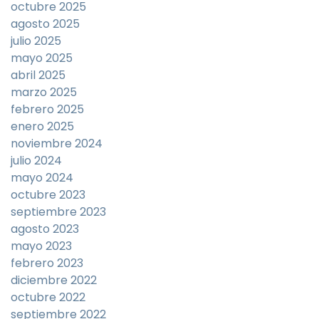
octubre 2025
agosto 2025
julio 2025
mayo 2025
abril 2025
marzo 2025
febrero 2025
enero 2025
noviembre 2024
julio 2024
mayo 2024
octubre 2023
septiembre 2023
agosto 2023
mayo 2023
febrero 2023
diciembre 2022
octubre 2022
septiembre 2022