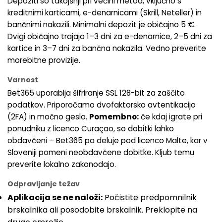
Depoziti so takojšnji pri večini metod, vključno s
kreditnimi karticami, e-denarnicami (Skrill, Neteller) in
bančnimi nakazili. Minimalni depozit je običajno 5 €.
Dvigi običajno trajajo 1–3 dni za e-denarnice, 2–5 dni za
kartice in 3–7 dni za bančna nakazila. Vedno preverite
morebitne provizije.
Varnost
Bet365 uporablja šifriranje SSL 128-bit za zaščito
podatkov. Priporočamo dvofaktorsko avtentikacijo
(2FA) in močno geslo.
Pomembno:
če kdaj igrate pri
ponudniku z licenco Curaçao, so dobitki lahko
obdavčeni – Bet365 pa deluje pod licenco Malte, kar v
Sloveniji pomeni neobdavčene dobitke. Kljub temu
preverite lokalno zakonodajo.
Odpravljanje težav
Aplikacija se ne naloži:
Počistite predpomnilnik
brskalnika ali posodobite brskalnik. Preklopite na