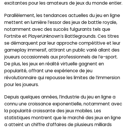
excitantes pour les amateurs de jeux du monde entier.
Parallèlement, les tendances actuelles du jeu en ligne
mettent en lumière l’essor des jeux de battle royale,
notamment avec des succès fulgurants tels que
Fortnite et PlayerUnknown’s Battlegrounds. Ces titres
se démarquent par leur approche compétitive et leur
gameplay immersif, attirant un public varié allant des
joueurs occasionnels aux professionnels de l’e-sport.
De plus, les jeux en réalité virtuelle gagnent en
popularité, offrant une expérience de jeu
révolutionnaire qui repousse les limites de l’immersion
pour les joueurs.
Depuis quelques années, l’industrie du jeu en ligne a
connu une croissance exponentielle, notamment avec
la popularité croissante des jeux mobiles. Les
statistiques montrent que le marché des jeux en ligne
a atteint un chiffre d’affaires de plusieurs milliards