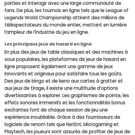
parties et interagir avec une large communauté de
fans. De plus, les tournois en ligne tels que le League of
Legends World Championship attirent des millions de
téléspectateurs du monde entier, mettant en lumière
l’ampleur de l’industrie du jeu en ligne.
Les principaux jeux de hasard en ligne
En plus des jeux de table classiques et des machines à
sous populaires, les plateformes de jeux de hasard en
ligne proposent également une gamme de jeux
innovants et originaux pour satisfaire tous les goûts.
Des jeux de bingo et de keno aux cartes à gratter et
aux jeux de tirage, il existe une multitude d’options
divertissantes à explorer. Les graphismes de pointe, les
effets sonores immersifs et les fonctionnalités bonus
excitantes font de chaque session de jeu une
expérience inoubliable. Grâce à des fournisseurs de
logiciels de renom tels que NetEnt, Microgaming et
Playtech, les joueurs sont assurés de profiter de jeux de