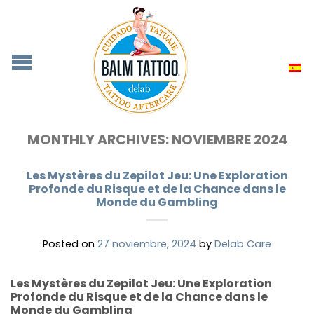
MONTHLY ARCHIVES:
NOVIEMBRE 2024
Les Mystères du Zepilot Jeu: Une Exploration
Profonde du Risque et de la Chance dans le
Monde du Gambling
Posted on
27 noviembre, 2024
by
Delab Care
Les Mystères du Zepilot Jeu: Une Exploration
Profonde du Risque et de la Chance dans le
Monde du Gambling