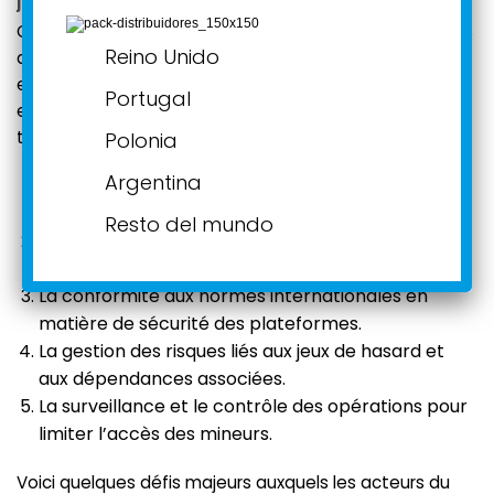
jeux en ligne
Ces défis requièrent une collaboration étroite entre les
Reino Unido
autorités de régulation , les opérateurs de jeux en ligne
et les organes de surveillance afin de garantir un
Portugal
environnement de jeu responsable et équitable pour
tous les utilisateurs.
Polonia
Argentina
La lutte contre la fraude en ligne et le
blanchiment d’argent.
Resto del mundo
La protection des données personnelles des
joueurs.
La conformité aux normes internationales en
matière de sécurité des plateformes.
La gestion des risques liés aux jeux de hasard et
aux dépendances associées.
La surveillance et le contrôle des opérations pour
limiter l’accès des mineurs.
Voici quelques défis majeurs auxquels les acteurs du