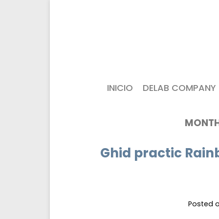
INICIO
DELAB COMPANY
MONTH
Ghid practic Rainb
Posted 