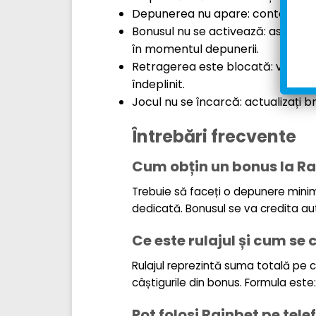
Depunerea nu apare: contactați s
Bonusul nu se activează: asiguraț
în momentul depunerii.
Retragerea este blocată: verificaț
îndeplinit.
Jocul nu se încarcă: actualizați 
Întrebări frecvente
Cum obțin un bonus la Ra
Trebuie să faceți o depunere minim
dedicată. Bonusul se va credita aut
Ce este rulajul și cum se
Rulajul reprezintă suma totală pe c
câștigurile din bonus. Formula este:
Pot folosi Rainbet pe tele