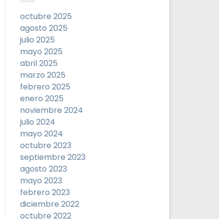
octubre 2025
agosto 2025
julio 2025
mayo 2025
abril 2025
marzo 2025
febrero 2025
enero 2025
noviembre 2024
julio 2024
mayo 2024
octubre 2023
septiembre 2023
agosto 2023
mayo 2023
febrero 2023
diciembre 2022
octubre 2022