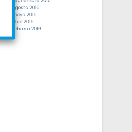
septiembre 2016
agosto 2016
mayo 2016
abril 2016
febrero 2016