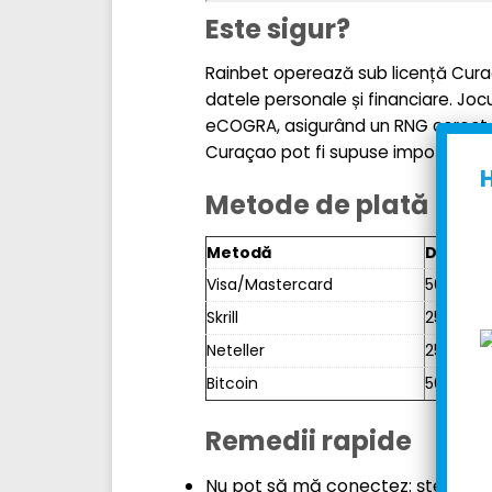
Este sigur?
Rainbet operează sub licență Curaça
datele personale și financiare. Jo
eCOGRA, asigurând un RNG corect. I
Curaçao pot fi supuse impozitării l
Metode de plată
Metodă
Depune
Visa/Mastercard
50 RON
Skrill
25 RON
Neteller
25 RON
Bitcoin
50 RON
Remedii rapide
Nu pot să mă conectez: ștergeți 