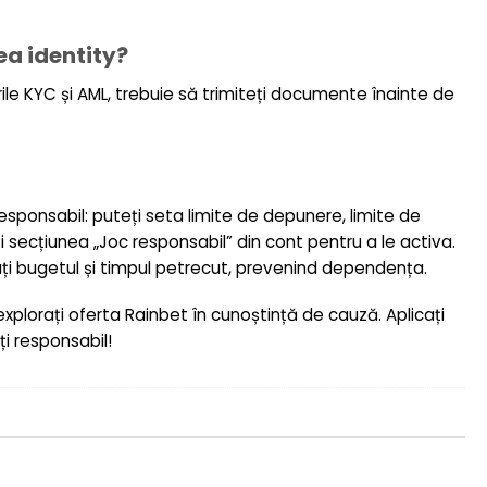
ea identity?
le KYC și AML, trebuie să trimiteți documente înainte de
sponsabil: puteți seta limite de depunere, limite de
 secțiunea „Joc responsabil” din cont pentru a le activa.
ți bugetul și timpul petrecut, prevenind dependența.
explorați oferta Rainbet în cunoștință de cauză. Aplicați
ați responsabil!