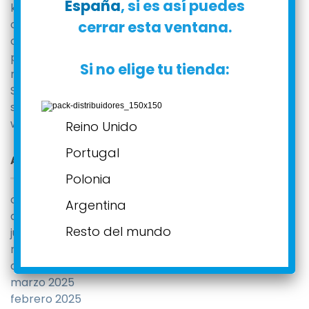
España
, si es así puedes
kasyno online…
online casino
cerrar esta ventana.
online casino real…
play casino online
Si no elige tu tienda:
real play
Sin categoría
start
włącz kasyno online
Reino Unido
Portugal
ARCHIVES
Polonia
octubre 2025
Argentina
agosto 2025
Resto del mundo
julio 2025
mayo 2025
abril 2025
marzo 2025
febrero 2025