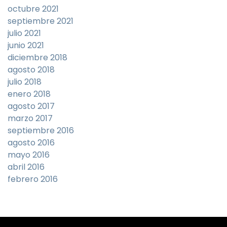
octubre 2021
septiembre 2021
julio 2021
junio 2021
diciembre 2018
agosto 2018
julio 2018
enero 2018
agosto 2017
marzo 2017
septiembre 2016
agosto 2016
mayo 2016
abril 2016
febrero 2016