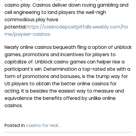
casino play. Casinos deliver down roving gambling and
cell engineering to land players the well-nigh
commodious play have
potential.
https://casinodepositpitfalls.weebly.com/ho
me/payeer-casinos
Nearly online casinos bequeath fling a option of unblock
games, promotions and incentives for players to
capitalize of. Unblock casino games can helper rise a
participant’s win. Determination a top-rated site with a
form of promotions and bonuses, is the trump way for
US players to obtain the better online casinos for
acting. It is besides the easiest way to measure and
equivalence the benefits offered by unlike online
casinos.
Posted in
casino for real...