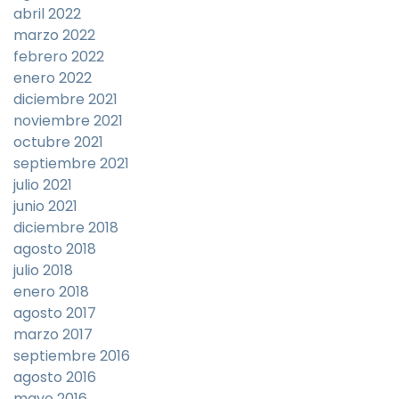
abril 2022
marzo 2022
febrero 2022
enero 2022
diciembre 2021
noviembre 2021
octubre 2021
septiembre 2021
julio 2021
junio 2021
diciembre 2018
agosto 2018
julio 2018
enero 2018
agosto 2017
marzo 2017
septiembre 2016
agosto 2016
mayo 2016