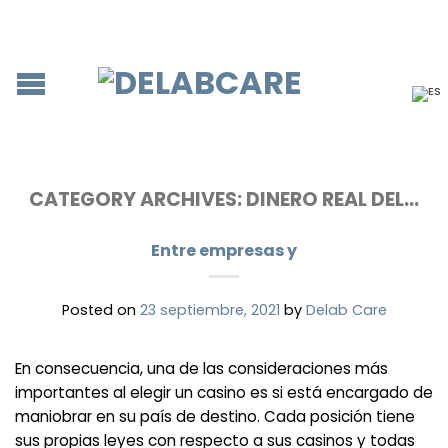
CATEGORY ARCHIVES:
DINERO REAL DEL…
Entre empresas y
Posted on
23 septiembre, 2021
by
Delab Care
En consecuencia, una de las consideraciones más
importantes al elegir un casino es si está encargado de
maniobrar en su país de destino. Cada posición tiene
sus propias leyes con respecto a sus casinos y todas