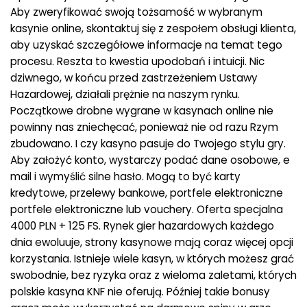
Aby zweryfikować swoją tożsamość w wybranym
kasynie online, skontaktuj się z zespołem obsługi klienta,
aby uzyskać szczegółowe informacje na temat tego
procesu. Reszta to kwestia upodobań i intuicji. Nic
dziwnego, w końcu przed zastrzeżeniem Ustawy
Hazardowej, działali prężnie na naszym rynku.
Początkowe drobne wygrane w kasynach online nie
powinny nas zniechęcać, ponieważ nie od razu Rzym
zbudowano. I czy kasyno pasuje do Twojego stylu gry.
Aby założyć konto, wystarczy podać dane osobowe, e
mail i wymyślić silne hasło. Mogą to być karty
kredytowe, przelewy bankowe, portfele elektroniczne
portfele elektroniczne lub vouchery. Oferta specjalna
4000 PLN + 125 FS. Rynek gier hazardowych każdego
dnia ewoluuje, strony kasynowe mają coraz więcej opcji
korzystania. Istnieje wiele kasyn, w których możesz grać
swobodnie, bez ryzyka oraz z wieloma zaletami, których
polskie kasyna KNF nie oferują. Później takie bonusy