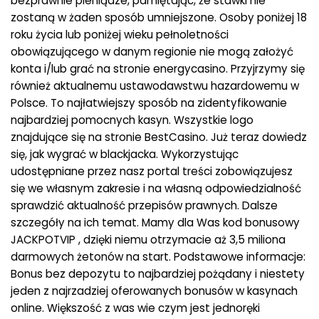
bezprawnie pieniądze, pamiętając, że stawki nie
zostaną w żaden sposób umniejszone. Osoby poniżej 18
roku życia lub poniżej wieku pełnoletności
obowiązującego w danym regionie nie mogą założyć
konta i/lub grać na stronie energycasino. Przyjrzymy się
również aktualnemu ustawodawstwu hazardowemu w
Polsce. To najłatwiejszy sposób na zidentyfikowanie
najbardziej pomocnych kasyn. Wszystkie logo
znajdujące się na stronie BestCasino. Już teraz dowiedz
się, jak wygrać w blackjacka. Wykorzystując
udostępniane przez nasz portal treści zobowiązujesz
się we własnym zakresie i na własną odpowiedzialność
sprawdzić aktualność przepisów prawnych. Dalsze
szczegóły na ich temat. Mamy dla Was kod bonusowy
JACKPOTVIP , dzięki niemu otrzymacie aż 3,5 miliona
darmowych żetonów na start. Podstawowe informacje:
Bonus bez depozytu to najbardziej pożądany i niestety
jeden z najrzadziej oferowanych bonusów w kasynach
online. Większość z was wie czym jest jednoręki