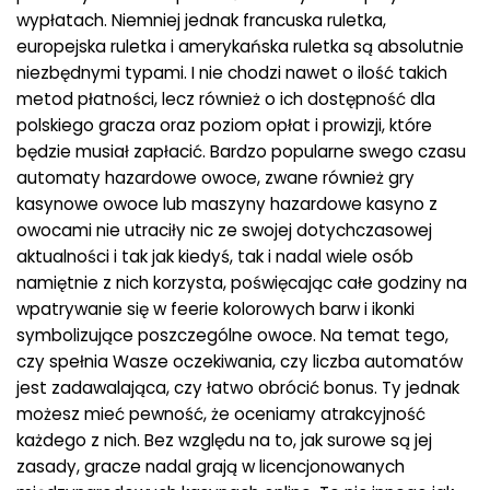
wypłatach. Niemniej jednak francuska ruletka,
europejska ruletka i amerykańska ruletka są absolutnie
niezbędnymi typami. I nie chodzi nawet o ilość takich
metod płatności, lecz również o ich dostępność dla
polskiego gracza oraz poziom opłat i prowizji, które
będzie musiał zapłacić. Bardzo popularne swego czasu
automaty hazardowe owoce, zwane również gry
kasynowe owoce lub maszyny hazardowe kasyno z
owocami nie utraciły nic ze swojej dotychczasowej
aktualności i tak jak kiedyś, tak i nadal wiele osób
namiętnie z nich korzysta, poświęcając całe godziny na
wpatrywanie się w feerie kolorowych barw i ikonki
symbolizujące poszczególne owoce. Na temat tego,
czy spełnia Wasze oczekiwania, czy liczba automatów
jest zadawalająca, czy łatwo obrócić bonus. Ty jednak
możesz mieć pewność, że oceniamy atrakcyjność
każdego z nich. Bez względu na to, jak surowe są jej
zasady, gracze nadal grają w licencjonowanych