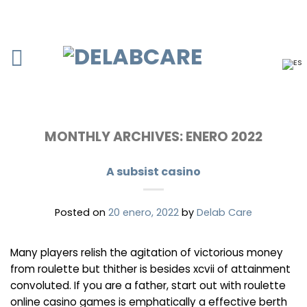
MONTHLY ARCHIVES:
ENERO 2022
A subsist casino
Posted on
20 enero, 2022
by
Delab Care
Many players relish the agitation of victorious money
from roulette but thither is besides xcvii of attainment
convoluted. If you are a father, start out with roulette
online casino games is emphatically a effective berth