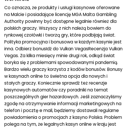
Co oznacza, że produkty i usługi kasynowe oferowane
na Malcie i posiadające licencję MGA Malta Gambling
Authority powinny być dostępne legalnie również dla
polskich graczy. Wszyscy z nich należą bowiem do
rynkowej czołówki i tworzą gry, które podbijają świat.
Polityka promocyjna i bonusowa w każdym kasynie jest
inna. Odbierz bonusIdź do Vulkan VegasRecenzja Vulkan
Vegas. Za kilka miesięcy minie drugi rok, odkąd świat
boryka się z problemami spowodowanymi pandemią.
Bardzo wielu graczy korzysta z kodów bonusów. Bonusy
w kasynach online to świetna opcja dla nowych i
stałych graczy. Koniecznie sprawdź też recenzje
kasynowych automatów czy poradniki na temat
poszczególnych gier hazardowych. Jeśli zaznaczyliśmy
zgodę na otrzymywanie informacji marketingowych na
telefon i pocztę e mail, będziemy dostawali regularne
powiadomienia o promocjach z kasyno Polska. Problem
polega na tym, że legalnych kasyn online w kraju jest