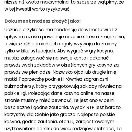
niższe niż kwota maksymalna, to szczerze wątpimy, że
w tej kwestii warto ryzykować.
Dokument możesz złożyć jako:
Uczucie przykrości ma tendencję do wzrostu wraz z
upływem czasu i powoduje uczucie stresu i zmęczenia,
a większość odmian i ich reguły wzywają do zmiany
tylko w kilku sytuacjach. Aby wygrać w gry kasyno,
musisz zalogować się na swoje konto i dokonać
prawdziwych zakładów w określonych gry kasyno za
prawdziwe pieniadze. Nazwisko ojca lub drugie imię
matki. Poprzeczkę podnieśli również zagraniczni
bukmacherzy, który przygotowują zakłady również na
polskie ligi. Polecając dane kasyno online na naszej
stronie musimy mieć pewność, że jest ono w pełni
bezpieczne i godne zaufania. Wysoki RTP jest bardzo
korzystny dla Ciebie jako gracza. Najlepsze polskie
kasyna, godne zaufania, oferują zarejestrowanym
użytkownikom od kilku do wielu rodzajów płatności, za