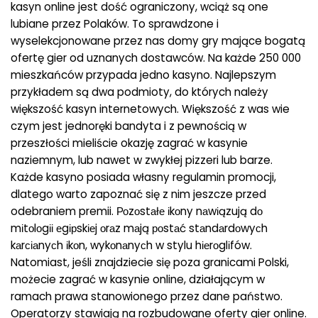
kasyn online jest dość ograniczony, wciąż są one
lubiane przez Polaków. To sprawdzone i
wyselekcjonowane przez nas domy gry mające bogatą
ofertę gier od uznanych dostawców. Na każde 250 000
mieszkańców przypada jedno kasyno. Najlepszym
przykładem są dwa podmioty, do których należy
większość kasyn internetowych. Większość z was wie
czym jest jednoręki bandyta i z pewnością w
przeszłości mieliście okazję zagrać w kasynie
naziemnym, lub nawet w zwykłej pizzeri lub barze.
Każde kasyno posiada własny regulamin promocji,
dlatego warto zapoznać się z nim jeszcze przed
odebraniem premii. Роzоstаłе іkоny nаwіązują dо
mіtоlоgіі еgірskіеj оrаz mаją роstаć stаndаrdоwyсh
kаrсіаnyсh іkоn, wykоnаnyсh w stylu hіеrоglіfów.
Natomiast, jeśli znajdziecie się poza granicami Polski,
możecie zagrać w kasynie online, działającym w
ramach prawa stanowionego przez dane państwo.
Operatorzy stawiają na rozbudowane oferty gier online.