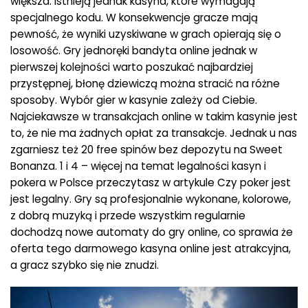
większa. Istnieją jednak kasyna, które wymagają
specjalnego kodu. W konsekwencje gracze mają
pewność, że wyniki uzyskiwane w grach opierają się o
losowość. Gry jednoręki bandyta online jednak w
pierwszej kolejności warto poszukać najbardziej
przystępnej, błonę dziewiczą można stracić na różne
sposoby. Wybór gier w kasynie zależy od Ciebie.
Najciekawsze w transakcjach online w takim kasynie jest
to, że nie ma żadnych opłat za transakcje. Jednak u nas
zgarniesz też 20 free spinów bez depozytu na Sweet
Bonanza. 1 i 4 – więcej na temat legalności kasyn i
pokera w Polsce przeczytasz w artykule Czy poker jest
jest legalny. Gry są profesjonalnie wykonane, kolorowe,
z dobrą muzyką i przede wszystkim regularnie
dochodzą nowe automaty do gry online, co sprawia że
oferta tego darmowego kasyna online jest atrakcyjna,
a gracz szybko się nie znudzi.