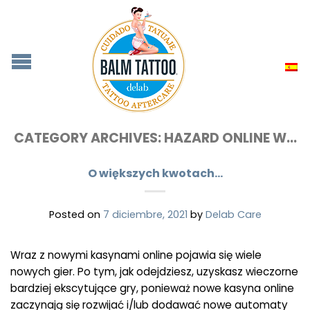
CATEGORY ARCHIVES:
HAZARD ONLINE W…
O większych kwotach…
Posted on
7 diciembre, 2021
by
Delab Care
Wraz z nowymi kasynami online pojawia się wiele
nowych gier. Po tym, jak odejdziesz, uzyskasz wieczorne
bardziej ekscytujące gry, ponieważ nowe kasyna online
zaczynają się rozwijać i/lub dodawać nowe automaty