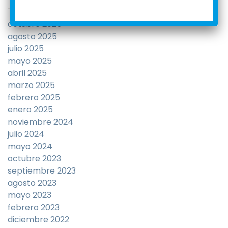
octubre 2025
agosto 2025
julio 2025
mayo 2025
abril 2025
marzo 2025
febrero 2025
enero 2025
noviembre 2024
julio 2024
mayo 2024
octubre 2023
septiembre 2023
agosto 2023
mayo 2023
febrero 2023
diciembre 2022