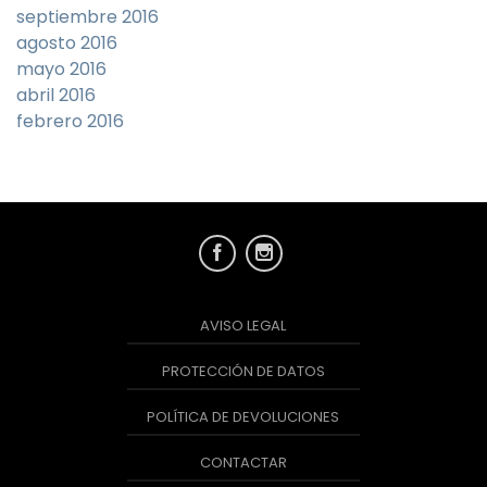
septiembre 2016
agosto 2016
mayo 2016
abril 2016
febrero 2016
AVISO LEGAL
PROTECCIÓN DE DATOS
POLÍTICA DE DEVOLUCIONES
CONTACTAR