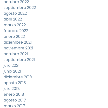
octubre 2022
septiembre 2022
agosto 2022
abril 2022
marzo 2022
febrero 2022
enero 2022
diciembre 2021
noviembre 2021
octubre 2021
septiembre 2021
julio 2021
junio 2021
diciembre 2018
agosto 2018
julio 2018
enero 2018
agosto 2017
marzo 2017