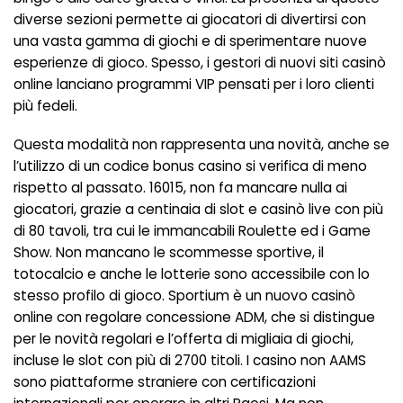
diverse sezioni permette ai giocatori di divertirsi con
una vasta gamma di giochi e di sperimentare nuove
esperienze di gioco. Spesso, i gestori di nuovi siti casinò
online lanciano programmi VIP pensati per i loro clienti
più fedeli.
Questa modalità non rappresenta una novità, anche se
l’utilizzo di un codice bonus casino si verifica di meno
rispetto al passato. 16015, non fa mancare nulla ai
giocatori, grazie a centinaia di slot e casinò live con più
di 80 tavoli, tra cui le immancabili Roulette ed i Game
Show. Non mancano le scommesse sportive, il
totocalcio e anche le lotterie sono accessibile con lo
stesso profilo di gioco. Sportium è un nuovo casinò
online con regolare concessione ADM, che si distingue
per le novità regolari e l’offerta di migliaia di giochi,
incluse le slot con più di 2700 titoli. I casino non AAMS
sono piattaforme straniere con certificazioni