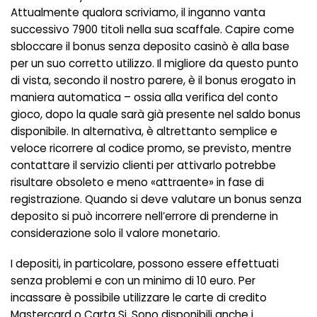
Attualmente qualora scriviamo, il inganno vanta
successivo 7900 titoli nella sua scaffale. Capire come
sbloccare il bonus senza deposito casinò è alla base
per un suo corretto utilizzo. Il migliore da questo punto
di vista, secondo il nostro parere, è il bonus erogato in
maniera automatica – ossia alla verifica del conto
gioco, dopo la quale sarà già presente nel saldo bonus
disponibile. In alternativa, è altrettanto semplice e
veloce ricorrere al codice promo, se previsto, mentre
contattare il servizio clienti per attivarlo potrebbe
risultare obsoleto e meno «attraente» in fase di
registrazione. Quando si deve valutare un bonus senza
deposito si può incorrere nell’errore di prenderne in
considerazione solo il valore monetario.
I depositi, in particolare, possono essere effettuati
senza problemi e con un minimo di 10 euro. Per
incassare è possibile utilizzare le carte di credito
Mastercard o Carta Si. Sono disponibili anche i