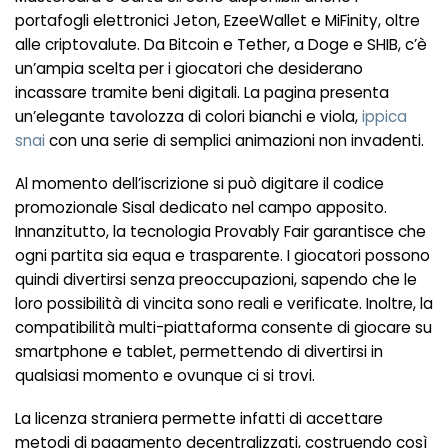
portafogli elettronici Jeton, EzeeWallet e MiFinity, oltre
alle criptovalute. Da Bitcoin e Tether, a Doge e SHIB, c’è
un’ampia scelta per i giocatori che desiderano
incassare tramite beni digitali. La pagina presenta
un’elegante tavolozza di colori bianchi e viola,
ippica
snai
con una serie di semplici animazioni non invadenti.
Al momento dell’iscrizione si può digitare il codice
promozionale Sisal dedicato nel campo apposito.
Innanzitutto, la tecnologia Provably Fair garantisce che
ogni partita sia equa e trasparente. I giocatori possono
quindi divertirsi senza preoccupazioni, sapendo che le
loro possibilità di vincita sono reali e verificate. Inoltre, la
compatibilità multi-piattaforma consente di giocare su
smartphone e tablet, permettendo di divertirsi in
qualsiasi momento e ovunque ci si trovi.
La licenza straniera permette infatti di accettare
metodi di pagamento decentralizzati, costruendo così