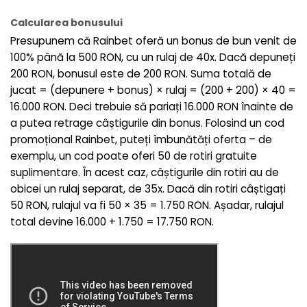
Calcularea bonusului
Presupunem că Rainbet oferă un bonus de bun venit de
100% până la 500 RON, cu un rulaj de 40x. Dacă depuneți
200 RON, bonusul este de 200 RON. Suma totală de
jucat = (depunere + bonus) × rulaj = (200 + 200) × 40 =
16.000 RON. Deci trebuie să pariați 16.000 RON înainte de
a putea retrage câștigurile din bonus. Folosind un cod
promoțional Rainbet, puteți îmbunătăți oferta – de
exemplu, un cod poate oferi 50 de rotiri gratuite
suplimentare. În acest caz, câștigurile din rotiri au de
obicei un rulaj separat, de 35x. Dacă din rotiri câștigați
50 RON, rulajul va fi 50 × 35 = 1.750 RON. Așadar, rulajul
total devine 16.000 + 1.750 = 17.750 RON.