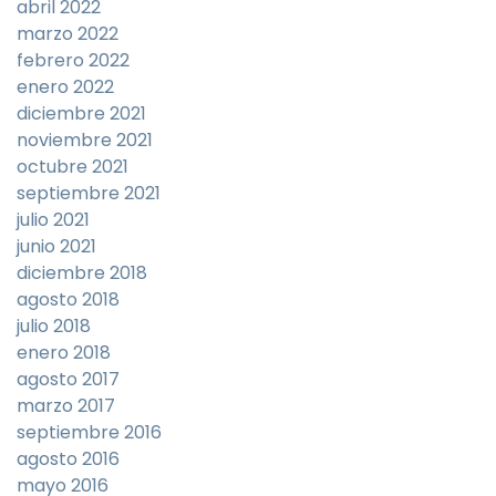
abril 2022
marzo 2022
febrero 2022
enero 2022
diciembre 2021
noviembre 2021
octubre 2021
septiembre 2021
julio 2021
junio 2021
diciembre 2018
agosto 2018
julio 2018
enero 2018
agosto 2017
marzo 2017
septiembre 2016
agosto 2016
mayo 2016