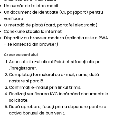
Un număr de telefon mobil
Un document de identitate (CI, pașaport) pentru
verificare
O metodă de plată (card, portofel electronic)
Conexiune stabilă la internet
Dispozitiv cu browser modern (aplicația este o PWA
– se lansează din browser)
Crearea contului
Accesați site-ul oficial Rainbet și faceți clic pe
„Înregistrare”.
Completați formularul cu e-mail, nume, dată
naștere și parolă.
Confirmați e-mailul prin linkul trimis.
Finalizați verificarea KYC încărcând documentele
solicitate.
După aprobare, faceți prima depunere pentru a
activa bonusul de bun venit.