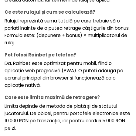
Ce este rulajul și cum se calculează?
Rulajul reprezintă suma totală pe care trebuie să o
pariați înainte de a putea retrage câștigurile din bonus.
Formula este: (depunere + bonus) × multiplicatorul de
rulaj.
Pot folosi Rainbet pe telefon?
Da, Rainbet este optimizat pentru mobil, fiind o
aplicație web progresivă (PWA). O puteți adăuga pe
ecranul principal din browser și funcționează ca o
aplicație nativă.
Care este limita maximă de retragere?
Limita depinde de metoda de plată și de statutul
jucătorului. De obicei, pentru portofele electronice este
10.000 RON pe tranzacție, iar pentru carduri 5.000 RON
pe zi.