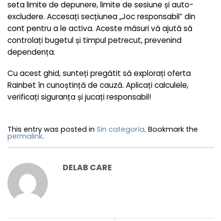
seta limite de depunere, limite de sesiune și auto-
excludere. Accesați secțiunea „Joc responsabil” din
cont pentru a le activa. Aceste măsuri vă ajută să
controlați bugetul și timpul petrecut, prevenind
dependența.
Cu acest ghid, sunteți pregătit să explorați oferta
Rainbet în cunoștință de cauză. Aplicați calculele,
verificați siguranța și jucați responsabil!
This entry was posted in
Sin categoría
. Bookmark the
permalink
.
DELAB CARE