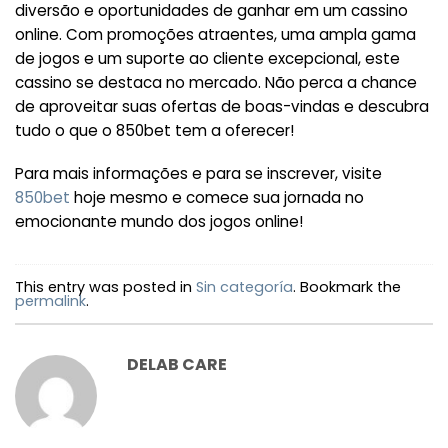
diversão e oportunidades de ganhar em um cassino
online. Com promoções atraentes, uma ampla gama
de jogos e um suporte ao cliente excepcional, este
cassino se destaca no mercado. Não perca a chance
de aproveitar suas ofertas de boas-vindas e descubra
tudo o que o 850bet tem a oferecer!
Para mais informações e para se inscrever, visite
850bet
hoje mesmo e comece sua jornada no
emocionante mundo dos jogos online!
This entry was posted in
Sin categoría
. Bookmark the
permalink
.
DELAB CARE