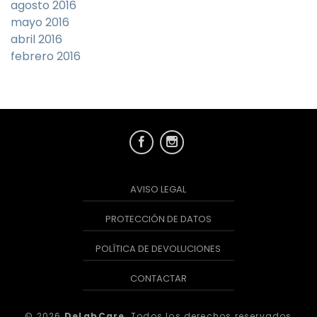
agosto 2016
mayo 2016
abril 2016
febrero 2016
AVISO LEGAL
PROTECCIÓN DE DATOS
POLÍTICA DE DEVOLUCIONES
CONTACTAR
© 2026
DeLabCare
. Todos los derechos reservados