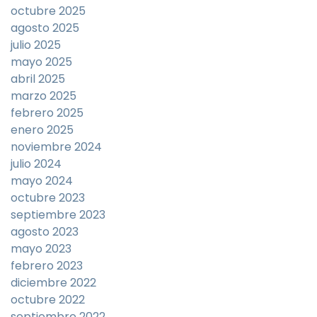
octubre 2025
agosto 2025
julio 2025
mayo 2025
abril 2025
marzo 2025
febrero 2025
enero 2025
noviembre 2024
julio 2024
mayo 2024
octubre 2023
septiembre 2023
agosto 2023
mayo 2023
febrero 2023
diciembre 2022
octubre 2022
septiembre 2022