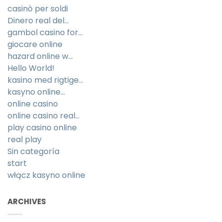
casinò per soldi
Dinero real del…
gambol casino for…
giocare online
hazard online w…
Hello World!
kasino med rigtige…
kasyno online…
online casino
online casino real…
play casino online
real play
Sin categoría
start
włącz kasyno online
ARCHIVES