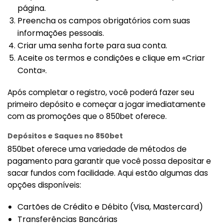
página.
Preencha os campos obrigatórios com suas
informações pessoais.
Criar uma senha forte para sua conta.
Aceite os termos e condições e clique em «Criar
Conta».
Após completar o registro, você poderá fazer seu
primeiro depósito e começar a jogar imediatamente
com as promoções que o 850bet oferece.
Depósitos e Saques no 850bet
850bet oferece uma variedade de métodos de
pagamento para garantir que você possa depositar e
sacar fundos com facilidade. Aqui estão algumas das
opções disponíveis:
Cartões de Crédito e Débito (Visa, Mastercard)
Transferências Bancárias