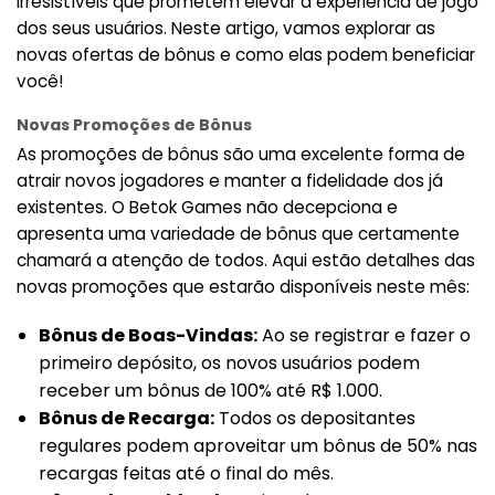
irresistíveis que prometem elevar a experiência de jogo
dos seus usuários. Neste artigo, vamos explorar as
novas ofertas de bônus e como elas podem beneficiar
você!
Novas Promoções de Bônus
As promoções de bônus são uma excelente forma de
atrair novos jogadores e manter a fidelidade dos já
existentes. O Betok Games não decepciona e
apresenta uma variedade de bônus que certamente
chamará a atenção de todos. Aqui estão detalhes das
novas promoções que estarão disponíveis neste mês:
Bônus de Boas-Vindas:
Ao se registrar e fazer o
primeiro depósito, os novos usuários podem
receber um bônus de 100% até R$ 1.000.
Bônus de Recarga:
Todos os depositantes
regulares podem aproveitar um bônus de 50% nas
recargas feitas até o final do mês.