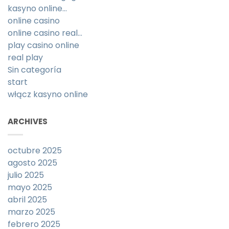
kasyno online…
online casino
online casino real…
play casino online
real play
Sin categoría
start
włącz kasyno online
ARCHIVES
octubre 2025
agosto 2025
julio 2025
mayo 2025
abril 2025
marzo 2025
febrero 2025