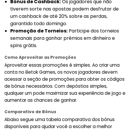
Bônus de Cashback:
Os jogadores que não
tiverem sorte nas apostas podem desfrutar de
um cashback de até 20% sobre as perdas,
garantido todo domingo.
Promoção de Torneios:
Participe dos torneios
semanais para ganhar prêmios em dinheiro e
spins grátis.
Como Aproveitar as Promoções
Aproveitar essas promoções é simples. Ao criar uma
conta no Betok Games, os novos jogadores devem
acessar a seção de promoções para obter os códigos
de bônus necessários. Com depóstios simples,
qualquer um pode maximizar sua experiência de jogo e
aumentar as chances de ganhar.
Comparativo de Bônus
Abaixo segue uma tabela comparativa dos bônus
disponíveis para ajudar você a escolher a melhor