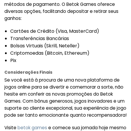
métodos de pagamento. O Betok Games oferece
diversas opções, facilitando depositar e retirar seus
ganhos:
Cartões de Crédito (Visa, MasterCard)
Transferências Bancárias
Bolsas Virtuais (Skrill, Neteller)
Criptomoedas (Bitcoin, Ethereum)
Pix
Considerações Finais
Se você está à procura de uma nova plataforma de
jogos online para se divertir e comemorar a sorte, não
hesite em conferir as novas promoções do Betok
Games. Com bônus generosos, jogos inovadores e um
suporte ao cliente excepcional, sua experiência de jogo
pode ser tanto emocionante quanto recompensadora!
Visite
betok games
e comece sua jornada hoje mesmo