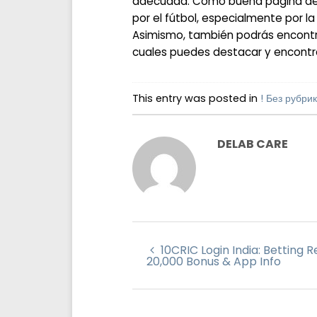
adecuada. Como buena página de 
por el fútbol, especialmente por l
Asimismo, también podrás encontra
cuales puedes destacar y encontrar
This entry was posted in
! Без рубри
DELAB CARE
10CRIC Login India: Betting R
20,000 Bonus & App Info