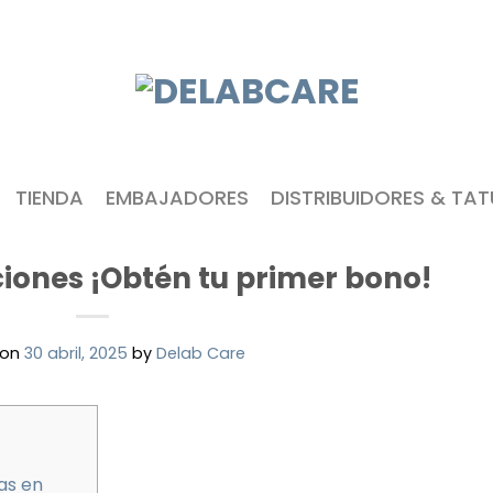
TIENDA
EMBAJADORES
DISTRIBUIDORES & TA
ones ¡Obtén tu primer bono!
 on
30 abril, 2025
by
Delab Care
as en