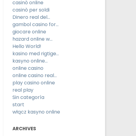
casinò online
casinò per soldi
Dinero real del…
gambol casino for…
giocare online
hazard online w…
Hello World!
kasino med rigtige…
kasyno online…
online casino
online casino real…
play casino online
real play
Sin categoría
start
włącz kasyno online
ARCHIVES