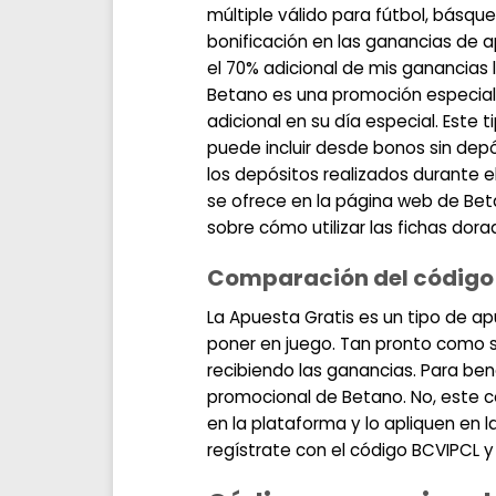
múltiple válido para fútbol, básq
bonificación en las ganancias de 
el 70% adicional de mis ganancias
Betano es una promoción especial q
adicional en su día especial. Este
puede incluir desde bonos sin depó
los depósitos realizados durante
se ofrece en la página web de Beta
sobre cómo utilizar las fichas dora
Comparación del código 
La Apuesta Gratis es un tipo de ap
poner en juego. Tan pronto como s
recibiendo las ganancias. Para ben
promocional de Betano. No, este c
en la plataforma y lo apliquen en l
regístrate con el código BCVIPCL y