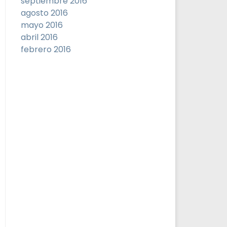
septiembre 2016
agosto 2016
mayo 2016
abril 2016
febrero 2016