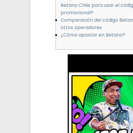
Betano Chile para usar el códi
promocional?
Comparación del código Beta
otros operadores
¿Cómo apostar en Betano?