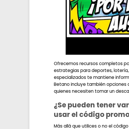
Ofrecemos recursos completos para
estrategias para deportes, lotería
especializados te mantiene inform
Betano incluye también opciones 
quienes necesiten tomar un desca
¿Se pueden tener var
usar el código prom
Más allá que utilices o no el códig