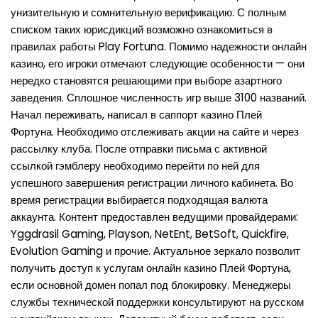
унизительную и сомнительную верификацию. С полным
списком таких юрисдикций возможно ознакомиться в
правилах работы Play Fortuna. Помимо надежности онлайн
казино, его игроки отмечают следующие особенности — они
нередко становятся решающими при выборе азартного
заведения. Сплошное численность игр выше 3100 названий.
Начал переживать, написал в саппорт казино Плей
Фортуна. Необходимо отслеживать акции на сайте и через
рассылку клуба. После отправки письма с активной
ссылкой гэмблеру необходимо перейти по ней для
успешного завершения регистрации личного кабинета. Во
время регистрации выбирается подходящая валюта
аккаунта. Контент предоставлен ведущими провайдерами:
Yggdrasil Gaming, Playson, NetEnt, BetSoft, Quickfire,
Evolution Gaming и прочие. Актуальное зеркало позволит
получить доступ к услугам онлайн казино Плей Фортуна,
если основной домен попал под блокировку. Менеджеры
службы технической поддержки консультируют на русском