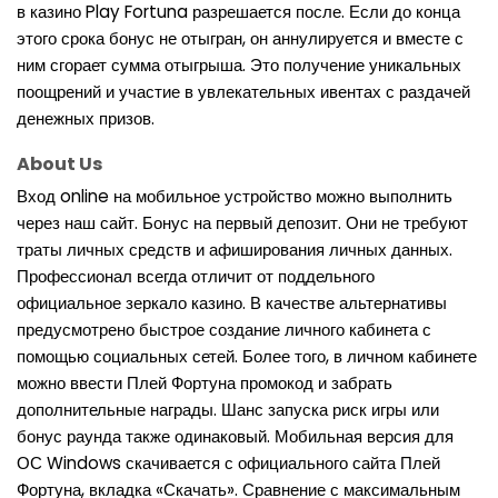
в казино Play Fortuna разрешается после. Если до конца
этого срока бонус не отыгран, он аннулируется и вместе с
ним сгорает сумма отыгрыша. Это получение уникальных
поощрений и участие в увлекательных ивентах с раздачей
денежных призов.
About Us
Вход online на мобильное устройство можно выполнить
через наш сайт. Бонус на первый депозит. Они не требуют
траты личных средств и афиширования личных данных.
Профессионал всегда отличит от поддельного
официальное зеркало казино. В качестве альтернативы
предусмотрено быстрое создание личного кабинета с
помощью социальных сетей. Более того, в личном кабинете
можно ввести Плей Фортуна промокод и забрать
дополнительные награды. Шанс запуска риск игры или
бонус раунда также одинаковый. Мобильная версия для
ОС Windows скачивается с официального сайта Плей
Фортуна, вкладка «Скачать». Сравнение с максимальным