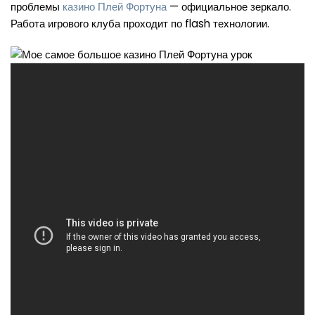
проблемы
казино Плей Фортуна
— официальное зеркало.
Работа игрового клуба проходит по flash технологии.