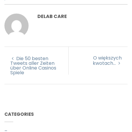
DELAB CARE
O większych
Die 50 besten
Tweets aller Zeiten
kwotach…
über Online Casinos
Spiele
CATEGORIES
–