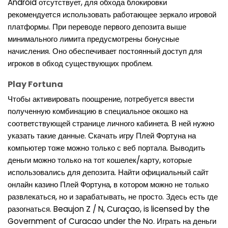
Android отсутствует, для обхода блокировки
рекомендуется использовать работающее зеркало игровой
платформы. При переводе первого депозита выше
минимального лимита предусмотрены бонусные
начисления. Оно обеспечивает постоянный доступ для
игроков в обход существующих проблем.
Play Fortuna
Чтобы активировать поощрение, потребуется ввести
полученную комбинацию в специальное окошко на
соответствующей странице личного кабинета. В ней нужно
указать такие данные. Скачать игру Плей Фортуна на
компьютер тоже можно только с веб портала. Выводить
деньги можно только на тот кошелек/карту, которые
использовались для депозита. Найти официальный сайт
онлайн казино Плей Фортуна, в котором можно не только
развлекаться, но и зарабатывать, не просто. Здесь есть где
разогнаться. Beaujon Z / N, Curaçao, is licensed by the
Government of Curacao under the No. Играть на деньги