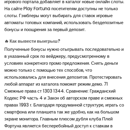
игрового портала добавляет в каталог новые онлайн слоты.
На сайте Play Fortuna посетителям доступны не только
слоты. Гэмблеры могут выбирать для ставок игровые
автоматы топовых компаний, использовать бездепозитные
бонусы и поощрения за первый депозит.
🔥 Как вывести выигрыш?
Полученные бонусы нужно отыгрывать последовательно и
в указанный срок по вейджеру, предусмотренному в
условиях конкретного промо предложения. Снять деньги
можно только с помощью тех способов, что
использовались для внесения депозитов. Протестировать
любой аппарат из каталога поможет режим демо. 71
Смежные права ст 1303 1344. Сравнение: Гражданский
Кодекс РФ часть 4 и Закон об авторском праве и смежных
правах 1993 г. Благодаря продуманной структуре, играть со
смартфона или планшета так же удобно, как на большом
экране монитора. Главным плюсом дубля клуба Плей
Фортуна является бесперебойный доступ к ставкам в