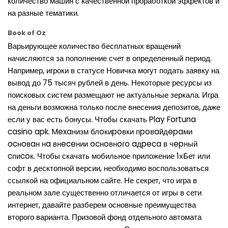
количество машин с качественной проработкой эффектов и
на разные тематики.
Book of Oz
Варьирующее количество бесплатных вращений
начисляются за пополнение счет в определенный период.
Например, игроки в статусе Новичка могут подать заявку на
вывод до 75 тысяч рублей в день. Некоторые ресурсы из
поисковых систем размещают не актуальные зеркала. Игра
на деньги возможна только после внесения депозитов, даже
если у вас есть бонусы. Чтобы скачать Play Fortuna
casino apk. Mexaнизм блoкиpoвки пpoвaйдepaми
ocнoвaн нa внeceнии ocнoвнoгo aдpeca в чepный
cпиcoк. Чтобы скачать мобильное приложение 1хБет или
софт в десктопной версии, необходимо воспользоваться
ссылкой на официальном сайте. Не секрет, что игра в
реальном зале существенно отличается от игры в сети
интернет, давайте разберем основные преимущества
второго варианта. Призовой фонд отдельного автомата