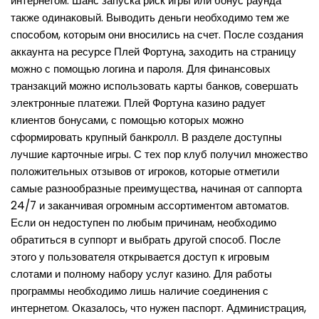
интернетом. Шанс запуска риск игры или бонус раунда
также одинаковый. Выводить деньги необходимо тем же
способом, которым они вносились на счет. После создания
аккаунта на ресурсе Плей Фортуна, заходить на страницу
можно с помощью логина и пароля. Для финансовых
транзакций можно использовать карты банков, совершать
электронные платежи. Плей Фортуна казино радует
клиентов бонусами, с помощью которых можно
сформировать крупный банкролл. В разделе доступны
лучшие карточные игры. С тех пор клуб получил множество
положительных отзывов от игроков, которые отметили
самые разнообразные преимущества, начиная от саппорта
24/7 и заканчивая огромным ассортиментом автоматов.
Если он недоступен по любым причинам, необходимо
обратиться в суппорт и выбрать другой способ. После
этого у пользователя открывается доступ к игровым
слотами и полному набору услуг казино. Для работы
программы необходимо лишь наличие соединения с
интернетом. Оказалось, что нужен паспорт. Администрация,