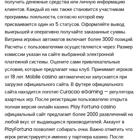
получить денежные средства или личную информацию
клиентов. Каждый из них также становится участникам
программы лояльности, согласно которой ему
присваивается один из 5 статусов. Оформляйте вывод
выигрышей и оперативно получайте заказанные суммы.
Витрина игровых автоматов включает более 3000 позиций.
Расчеты с пользователями осуществляются через: Размер
комиссии указан на сайте выбранной электронной
платежной системы. Оцените сами привлекательные
условия, которые предлагает наш клуб. Принимает игроков
от 18 лет. Mobile casino автоматически запускается при
загрузке официального сайта. В футере официального
сайта находится логотип Curacao eGaming — регулятора
азартных игр. После регистрации пользователю открыта
полная версия онлайн казино. Play Fortuna casino
официальный сайт предлагает более 2000 развлечений на
любой вкус от выдающихся производителей. Аккаунт в
PlayFortuna позволяет собирать очки. Важно отметить что
игрок регистрируется именно у партнера казино. После