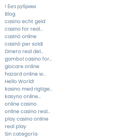
! Без рубрики
Blog
casino echt geld
casino for real…
casinò online
casinò per soldi
Dinero real del…
gambol casino for…
giocare online
hazard online w…
Hello World!
kasino med rigtige…
kasyno online…
online casino
online casino real…
play casino online
real play
Sin categoría