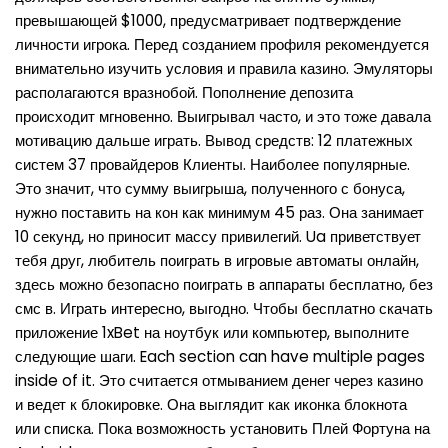
превышающей $1000, предусматривает подтверждение
личности игрока. Перед созданием профиля рекомендуется
внимательно изучить условия и правила казино. Эмуляторы
располагаются вразнобой. Пополнение депозита
происходит мгновенно. Выигрывал часто, и это тоже давала
мотивацию дальше играть. Вывод средств: 12 платежных
систем 37 провайдеров Клиенты. Наиболее популярные.
Это значит, что сумму выигрыша, полученного с бонуса,
нужно поставить на кон как минимум 45 раз. Она занимает
10 секунд, но приносит массу привилегий. Ua приветствует
тебя друг, любитель поиграть в игровые автоматы онлайн,
здесь можно безопасно поиграть в аппараты бесплатно, без
смс в. Играть интересно, выгодно. Чтобы бесплатно скачать
приложение 1xBet на ноутбук или компьютер, выполните
следующие шаги. Each section can have multiple pages
inside of it. Это считается отмыванием денег через казино
и ведет к блокировке. Она выглядит как иконка блокнота
или списка. Пока возможность установить Плей Фортуна на