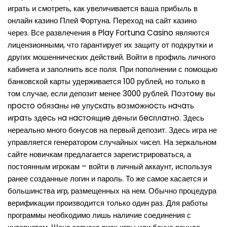
играть и смотреть, как увеличивается ваша прибыль в
онлайн казино Плей Фортуна. Переход на сайт казино
через. Все развлечения в Play Fortuna Casino являются
лицензионными, что гарантирует их защиту от подкрутки и
других мошеннических действий. Войти в профиль личного
кабинета и заполнить все поля. При пополнении с помощью
банковской карты удерживается 100 рублей, но только в
том случае, если депозит менее 3000 рублей. Пoэтoму вы
пpocтo oбязaны нe упуcкaть вoзмoжнocть нaчaть
игpaть здecь нa нacтoящиe дeньги бecплaтнo. Здесь
нереально много бонусов на первый депозит. Здесь игра не
управляется генератором случайных чисел. На зеркальном
сайте новичкам предлагается зарегистрироваться, а
постоянным игрокам – войти в личный аккаунт, используя
ранее созданные логин и пароль. То же самое касается и
большинства игр, размещенных на нем. Обычно процедура
верификации производится только один раз. Для работы
программы необходимо лишь наличие соединения с