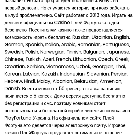
названию. Но зато профит идет постоянный. Бонус на
первый депозит. Но случаются истории, при коих забежать
в клуб проблематично. Сайт работает с 2013 года. Играть на
деньги в официальном Casino Плей Фортуна сегодня
безопасно. Посетителям казино также предоставляется
возможность играть бесплатно. Russian, Ukrainian, English,
German, Spanish, Italian, Arabic, Romanian, Portuguese,
Swedish, Polish, Norwegian, Finnish, Bulgarian, Japanese,
Chinese, Turkish, Azeri, French, Lithuanian, Czech, Greek,
Croatian, Serbian, Vietnamese, Uzbek, Georgian, Thai,
Korean, Latvian, Kazakh, Indonesian, Slovenian, Persian,
Hebrew, Hindi, Malay, Albanian, Belarusian, Armenian,
Danish. Внести можно от 50 гривен, а ставка на линию
начинается с 5 копеек. Демо версия доступна бесплатно
без регистрации и смс, поэтому новичкам стоит
воспользоваться бесплатной игрой в лицензионном казино
PlayFortuna Украина. На официальном сайте Плей
Фортуна это делается через электронную почту. Игровое
казино ПлейФортуна предлагает оптимальное решение