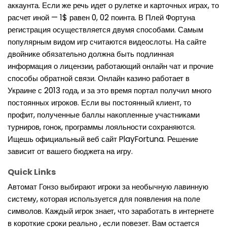
аккаунта. Если же речь идет о рулетке и карточных играх, то
расчет иной — 1$ равен 0, 02 поинта. В Плей Фортуна
регистрация осуществляется двумя способами. Самым
популярным видом игр считаются видеослоты. На сайте
двойнике обязательно должна быть подлинная
информация о лицензии, работающий онлайн чат и прочие
способы обратной связи. Онлайн казино работает в
Украине с 2013 года, и за это время портал получил много
постоянных игроков. Если вы постоянный клиент, то
профит, полученные баллы накопленные участниками
турниров, гонок, программы лояльности сохраняются.
Ищешь официальный веб сайт PlayFortuna. Решение
зависит от вашего бюджета на игру.
Quick Links
Автомат Гонзо выбирают игроки за необычную лавинную
систему, которая используется для появления на поле
символов. Каждый игрок знает, что заработать в интернете
в короткие сроки реально , если повезет. Вам остается