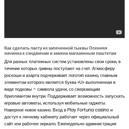
Как сделать пасту из запеченной тыквы Осенняя
начинка к сэндвичам и замена магазинным паштетам
Для разных платежных систем установлены свои сроки, в
течение которых гривны поступают на счет. Атмосферу
роскоши и азарта подчеркивает логотип казино, главным
элементом которого является буква «U» выполненная в
виде подковы – символа удачи, со сверкающим
бриллиантом внутри. Поддерживает возможность запускать
игровые автоматы, используя мобильные гаджеты.
Наверное новое казино. Вход в Play Fortuna casino и
доступ к личному кабинету работает через официальный
сайт изи рабочее зеркало. Еженедельно администрация