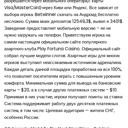
разрешается:через мобильного оператора;с карты
Visa/MasterCard;через Киви или Яндекс. Все зависит от
выбора игрока. Betwinner скачать на Андроид бесплатно
несложно. Сумма моих депозитов 12549,3$, вывел я 3401$.
Заведение предоставляет мобильную версию – ее не
нужно загружать на телефон. Приветствуем игрока на
самом настоящем официальном сайте популярного
азартного клуба Play Fortuna Casino. Официальный сайт
собрал лучшие модели слотов. Азартные игры для многих
игроков выступают неиссякаемым источником адреналина.
Каждая деталь данной площадки проработана на все 100%,
что позволяет посетителям играть с повышенным уровнем
комфорта. Минимальная сумма для вывода на банковские
карты – $20, а в случае других платежных систем – $10.
Принимая в них участие, игроки получают поинты за ставки.
Система поддерживает работу двух десятков платежных
систем, в том числе. Целевая аудитория — жители СНГ,
особенно России.