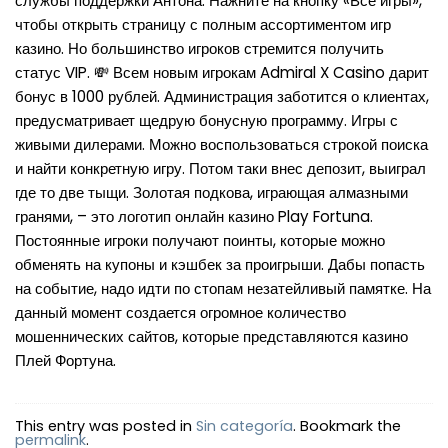
службы поддержки Антона. Нажните на кнопку «Все игры»,
чтобы открыть страницу с полным ассортиментом игр
казино. Но большинство игроков стремится получить
статус VIP. 💸 Всем новым игрокам Admiral X Casino дарит
бонус в 1000 рублей. Администрация заботится о клиентах,
предусматривает щедрую бонусную программу. Игры с
живыми дилерами. Можно воспользоваться строкой поиска
и найти конкретную игру. Потом таки внес депозит, выиграл
где то две тыщи. Золотая подкова, играющая алмазными
гранями, – это логотип онлайн казино Play Fortuna.
Постоянные игроки получают поинты, которые можно
обменять на купоны и кэшбек за проигрыши. Дабы попасть
на событие, надо идти по стопам незатейливый памятке. На
данный момент создается огромное количество
мошеннических сайтов, которые представляются казино
Плей Фортуна.
This entry was posted in
Sin categoría
. Bookmark the
permalink
.