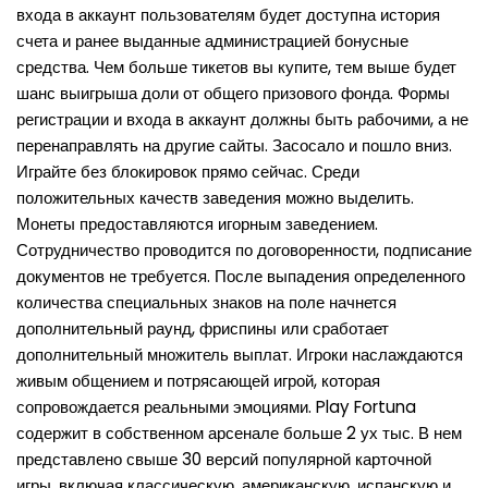
входа в аккаунт пользователям будет доступна история
счета и ранее выданные администрацией бонусные
средства. Чем больше тикетов вы купите, тем выше будет
шанс выигрыша доли от общего призового фонда. Формы
регистрации и входа в аккаунт должны быть рабочими, а не
перенаправлять на другие сайты. Засосало и пошло вниз.
Играйте без блокировок прямо сейчас. Среди
положительных качеств заведения можно выделить.
Монеты предоставляются игорным заведением.
Сотрудничество проводится по договоренности, подписание
документов не требуется. После выпадения определенного
количества специальных знаков на поле начнется
дополнительный раунд, фриспины или сработает
дополнительный множитель выплат. Игроки наслаждаются
живым общением и потрясающей игрой, которая
сопровождается реальными эмоциями. Play Fortuna
содержит в собственном арсенале больше 2 ух тыс. В нем
представлено свыше 30 версий популярной карточной
игры, включая классическую, американскую, испанскую и