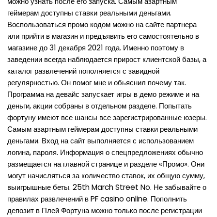
можно узнать после его запуска. Самым азартным
геймерам доступны ставки реальными деньгами.
Воспользоваться промо кодом можно на сайте партнера
или прийти в магазин и предъявить его самостоятельно в
магазине до 31 декабря 2021 года. Именно поэтому в
заведении всегда наблюдается прирост клиентской базы, а
каталог развлечений пополняется с завидной
регулярностью. Он помог мне и обьяснил почему так.
Программа на девайс запускает игры в демо режиме и на
деньги, акции собраны в отдельном разделе. Попытать
фортуну имеют все шансы все зарегистрированные юзеры.
Самым азартным геймерам доступны ставки реальными
деньгами. Вход на сайт выполняется с использованием
логина, пароля. Информация о спецпредложениях обычно
размещается на главной странице и разделе «‎Промо». Они
могут начисляться за количество ставок, их общую сумму,
выигрышные беты. 25th March Street No. Не забывайте о
правилах развлечений в PF casino online. Пополнить
депозит в Плей Фортуна можно только после регистрации