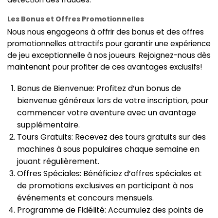
Les Bonus et Offres Promotionnelles
Nous nous engageons à offrir des bonus et des offres
promotionnelles attractifs pour garantir une expérience
de jeu exceptionnelle à nos joueurs. Rejoignez-nous dès
maintenant pour profiter de ces avantages exclusifs!
Bonus de Bienvenue: Profitez d’un bonus de
bienvenue généreux lors de votre inscription, pour
commencer votre aventure avec un avantage
supplémentaire.
Tours Gratuits: Recevez des tours gratuits sur des
machines à sous populaires chaque semaine en
jouant régulièrement.
Offres Spéciales: Bénéficiez d’offres spéciales et
de promotions exclusives en participant à nos
événements et concours mensuels.
Programme de Fidélité: Accumulez des points de