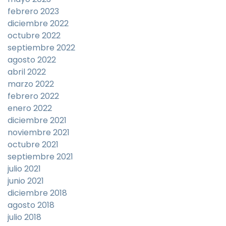
febrero 2023
diciembre 2022
octubre 2022
septiembre 2022
agosto 2022
abril 2022
marzo 2022
febrero 2022
enero 2022
diciembre 2021
noviembre 2021
octubre 2021
septiembre 2021
julio 2021
junio 2021
diciembre 2018
agosto 2018
julio 2018