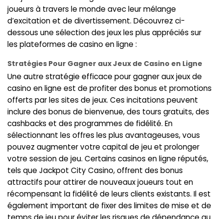
joueurs à travers le monde avec leur mélange
d’excitation et de divertissement. Découvrez ci-
dessous une sélection des jeux les plus appréciés sur
les plateformes de casino en ligne :
Stratégies Pour Gagner aux Jeux de Casino en Ligne
Une autre stratégie efficace pour gagner aux jeux de
casino en ligne est de profiter des bonus et promotions
offerts par les sites de jeux. Ces incitations peuvent
inclure des bonus de bienvenue, des tours gratuits, des
cashbacks et des programmes de fidélité. En
sélectionnant les offres les plus avantageuses, vous
pouvez augmenter votre capital de jeu et prolonger
votre session de jeu. Certains casinos en ligne réputés,
tels que Jackpot City Casino, offrent des bonus
attractifs pour attirer de nouveaux joueurs tout en
récompensant la fidélité de leurs clients existants. Il est
également important de fixer des limites de mise et de
temps de jeu pour éviter les risques de dépendance au