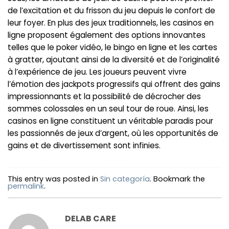
de l’excitation et du frisson du jeu depuis le confort de
leur foyer. En plus des jeux traditionnels, les casinos en
ligne proposent également des options innovantes
telles que le poker vidéo, le bingo en ligne et les cartes
à gratter, ajoutant ainsi de la diversité et de l’originalité
à l’expérience de jeu. Les joueurs peuvent vivre
l’émotion des jackpots progressifs qui offrent des gains
impressionnants et la possibilité de décrocher des
sommes colossales en un seul tour de roue. Ainsi, les
casinos en ligne constituent un véritable paradis pour
les passionnés de jeux d’argent, où les opportunités de
gains et de divertissement sont infinies.
This entry was posted in
Sin categoría
. Bookmark the
permalink
.
DELAB CARE