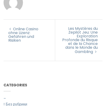
Les Mystères du
Online Casino
Zepilot Jeu: Une
ohne Lizenz:
Exploration
Gefahren und
Profonde du Risque
Risiken
et de la Chance
dans le Monde du
Gambling
CATEGORIES
–
! Без рубрики