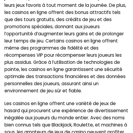
leurs jeux favoris à tout moment de la journée. De plus,
les casinos en ligne offrent des bonus attractifs tels
que des tours gratuits, des crédits de jeu et des
promotions spéciales, donnant aux joueurs
l’opportunité d’augmenter leurs gains et de prolonger
leur temps de jeu. Certains casinos en ligne offrent
même des programmes de fidélité et des
récompenses VIP pour récompenser leurs joueurs les
plus assidus. Grâce à l’utilisation de technologies de
pointe, les casinos en ligne garantissent une sécurité
optimale des transactions financières et des données
personnelles des joueurs, assurant ainsi un
environnement de jeu sûr et fiable.
Les casinos en ligne offrent une variété de jeux de
hasard qui procurent une expérience de divertissement
inégalée aux joueurs du monde entier. Avec des noms
bien connus tels que Blackjack, Roulette, et machines à
sous, les amateurs de jeux de casino peuvent profiter