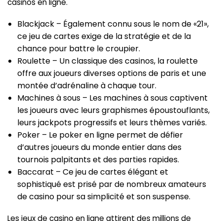
casinos en ligne.
Blackjack – Également connu sous le nom de «21»,
ce jeu de cartes exige de la stratégie et de la
chance pour battre le croupier.
Roulette – Un classique des casinos, la roulette
offre aux joueurs diverses options de paris et une
montée d’adrénaline à chaque tour.
Machines à sous – Les machines à sous captivent
les joueurs avec leurs graphismes époustouflants,
leurs jackpots progressifs et leurs thèmes variés.
Poker – Le poker en ligne permet de défier
d’autres joueurs du monde entier dans des
tournois palpitants et des parties rapides.
Baccarat – Ce jeu de cartes élégant et
sophistiqué est prisé par de nombreux amateurs
de casino pour sa simplicité et son suspense.
Les jeux de casino en ligne attirent des millions de