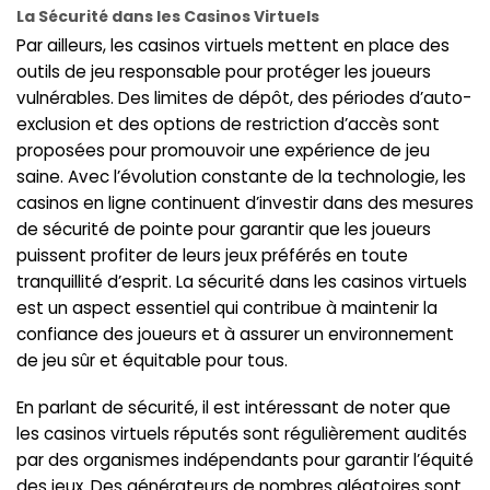
La Sécurité dans les Casinos Virtuels
Par ailleurs, les casinos virtuels mettent en place des
outils de jeu responsable pour protéger les joueurs
vulnérables. Des limites de dépôt, des périodes d’auto-
exclusion et des options de restriction d’accès sont
proposées pour promouvoir une expérience de jeu
saine. Avec l’évolution constante de la technologie, les
casinos en ligne continuent d’investir dans des mesures
de sécurité de pointe pour garantir que les joueurs
puissent profiter de leurs jeux préférés en toute
tranquillité d’esprit. La sécurité dans les casinos virtuels
est un aspect essentiel qui contribue à maintenir la
confiance des joueurs et à assurer un environnement
de jeu sûr et équitable pour tous.
En parlant de sécurité, il est intéressant de noter que
les casinos virtuels réputés sont régulièrement audités
par des organismes indépendants pour garantir l’équité
des jeux. Des générateurs de nombres aléatoires sont