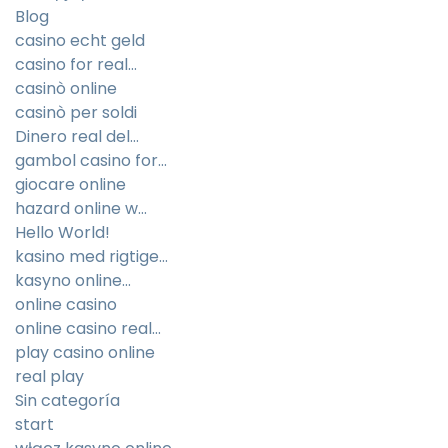
Blog
casino echt geld
casino for real…
casinò online
casinò per soldi
Dinero real del…
gambol casino for…
giocare online
hazard online w…
Hello World!
kasino med rigtige…
kasyno online…
online casino
online casino real…
play casino online
real play
Sin categoría
start