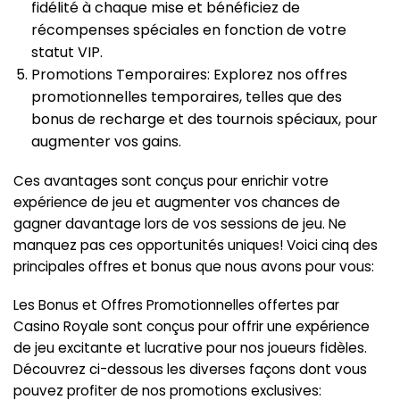
fidélité à chaque mise et bénéficiez de
récompenses spéciales en fonction de votre
statut VIP.
Promotions Temporaires: Explorez nos offres
promotionnelles temporaires, telles que des
bonus de recharge et des tournois spéciaux, pour
augmenter vos gains.
Ces avantages sont conçus pour enrichir votre
expérience de jeu et augmenter vos chances de
gagner davantage lors de vos sessions de jeu. Ne
manquez pas ces opportunités uniques! Voici cinq des
principales offres et bonus que nous avons pour vous:
Les Bonus et Offres Promotionnelles offertes par
Casino Royale sont conçus pour offrir une expérience
de jeu excitante et lucrative pour nos joueurs fidèles.
Découvrez ci-dessous les diverses façons dont vous
pouvez profiter de nos promotions exclusives: