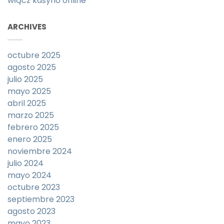
włącz kasyno online
ARCHIVES
octubre 2025
agosto 2025
julio 2025
mayo 2025
abril 2025
marzo 2025
febrero 2025
enero 2025
noviembre 2024
julio 2024
mayo 2024
octubre 2023
septiembre 2023
agosto 2023
mayo 2023