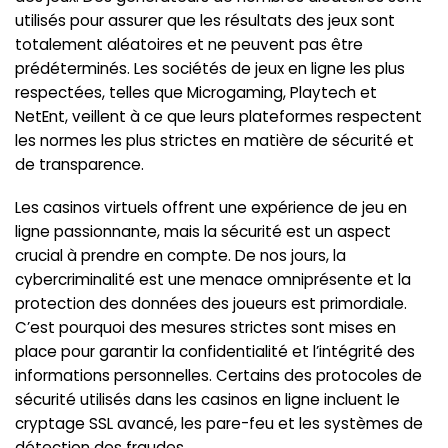
utilisés pour assurer que les résultats des jeux sont
totalement aléatoires et ne peuvent pas être
prédéterminés. Les sociétés de jeux en ligne les plus
respectées, telles que Microgaming, Playtech et
NetEnt, veillent à ce que leurs plateformes respectent
les normes les plus strictes en matière de sécurité et
de transparence.
Les casinos virtuels offrent une expérience de jeu en
ligne passionnante, mais la sécurité est un aspect
crucial à prendre en compte. De nos jours, la
cybercriminalité est une menace omniprésente et la
protection des données des joueurs est primordiale.
C’est pourquoi des mesures strictes sont mises en
place pour garantir la confidentialité et l’intégrité des
informations personnelles. Certains des protocoles de
sécurité utilisés dans les casinos en ligne incluent le
cryptage SSL avancé, les pare-feu et les systèmes de
détection des fraudes.