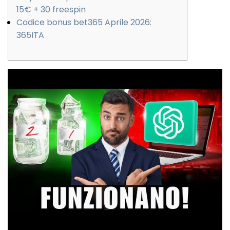
15€ + 30 freespin
Codice bonus bet365 Aprile 2026:
365ITA