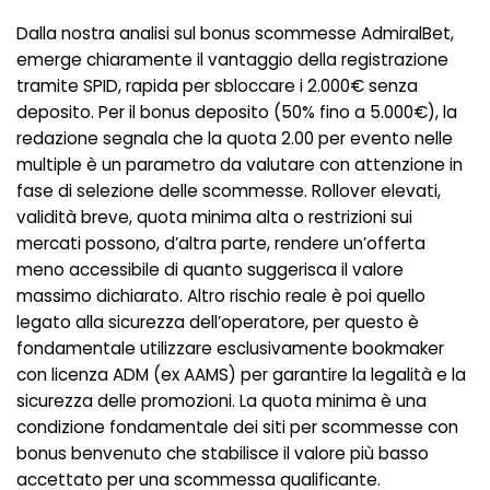
Dalla nostra analisi sul bonus scommesse AdmiralBet,
emerge chiaramente il vantaggio della registrazione
tramite SPID, rapida per sbloccare i 2.000€ senza
deposito. Per il bonus deposito (50% fino a 5.000€), la
redazione segnala che la quota 2.00 per evento nelle
multiple è un parametro da valutare con attenzione in
fase di selezione delle scommesse. Rollover elevati,
validità breve, quota minima alta o restrizioni sui
mercati possono, d’altra parte, rendere un’offerta
meno accessibile di quanto suggerisca il valore
massimo dichiarato. Altro rischio reale è poi quello
legato alla sicurezza dell’operatore, per questo è
fondamentale utilizzare esclusivamente bookmaker
con licenza ADM (ex AAMS) per garantire la legalità e la
sicurezza delle promozioni. La quota minima è una
condizione fondamentale dei siti per scommesse con
bonus benvenuto che stabilisce il valore più basso
accettato per una scommessa qualificante.