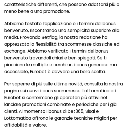
caratteristiche differenti, che possono adattarsi più o
meno bene a una promozione.
Abbiamo testato l’applicazione e i termini del bonus
benvenuto, riscontrando una semplicità superiore alla
media. Provando Betflag, la nostra redazione ha
apprezzato la flessibilità tra scommesse classiche ed
exchange. Abbiamo verificato i termini del bonus
benvenuto trovandoli chiari e ben spiegati. Se ti
piacciono le multiple e cerchi un bonus generoso ma
accessibile, Eurobet è davvero una bella scelta.
Per saperne di più sulle ultime novità, consulta la nostra
pagina sui nuovi bonus scommesse. Lottomatica ed
Eurobet si confermano gli operatori più attivi nel
lanciare promozioni combinate e periodiche per i già
clienti. Al momento i bonus di bet365, Sisal e
Lottomatica offrono le garanzie tecniche migliori per
affidabilità e valore.