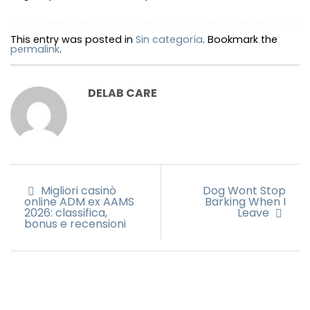
This entry was posted in
Sin categoría
. Bookmark the
permalink
.
DELAB CARE
Migliori casinò
Dog Wont Stop
online ADM ex AAMS
Barking When I
2026: classifica,
Leave
bonus e recensioni