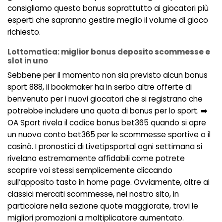
consigliamo questo bonus soprattutto ai giocatori più
esperti che sapranno gestire meglio il volume di gioco
richiesto.
Lottomatica: miglior bonus deposito scommesse e
slot in uno
Sebbene per il momento non sia previsto alcun bonus
sport 888, il bookmaker ha in serbo altre offerte di
benvenuto per i nuovi giocatori che si registrano che
potrebbe includere una quota di bonus per lo sport. ➡️
OA Sport rivela il codice bonus bet365 quando si apre
un nuovo conto bet365 per le scommesse sportive o il
casinò. I pronostici di Livetipsportal ogni settimana si
rivelano estremamente affidabili come potrete
scoprire voi stessi semplicemente cliccando
sull’apposito tasto in home page. Ovviamente, oltre ai
classici mercati scommesse, nel nostro sito, in
particolare nella sezione quote maggiorate, trovi le
migliori promozioni a moltiplicatore aumentato.