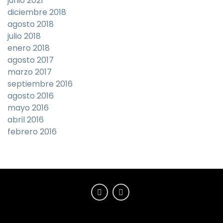
junio 2021
diciembre 2018
agosto 2018
julio 2018
enero 2018
agosto 2017
marzo 2017
septiembre 2016
agosto 2016
mayo 2016
abril 2016
febrero 2016