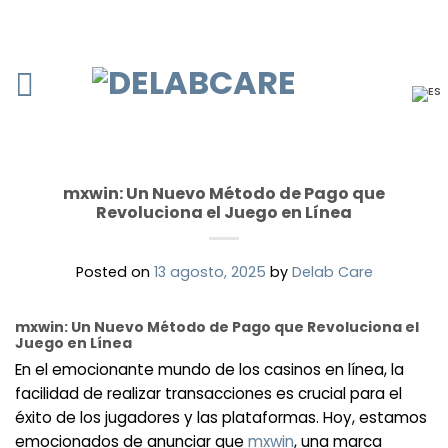
mxwin: Un Nuevo Método de Pago que
Revoluciona el Juego en Línea
Posted on
13 agosto, 2025
by
Delab Care
mxwin: Un Nuevo Método de Pago que Revoluciona el
Juego en Línea
En el emocionante mundo de los casinos en línea, la
facilidad de realizar transacciones es crucial para el
éxito de los jugadores y las plataformas. Hoy, estamos
emocionados de anunciar que
mxwin
, una marca