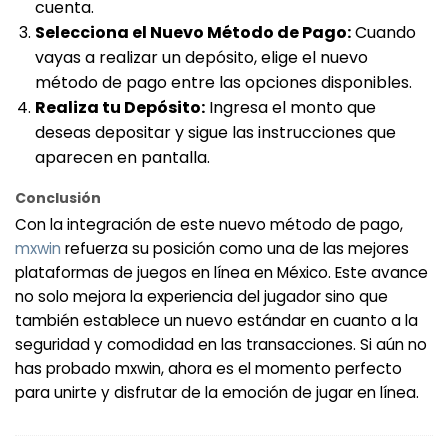
cuenta.
Selecciona el Nuevo Método de Pago:
Cuando
vayas a realizar un depósito, elige el nuevo
método de pago entre las opciones disponibles.
Realiza tu Depósito:
Ingresa el monto que
deseas depositar y sigue las instrucciones que
aparecen en pantalla.
Conclusión
Con la integración de este nuevo método de pago,
mxwin
refuerza su posición como una de las mejores
plataformas de juegos en línea en México. Este avance
no solo mejora la experiencia del jugador sino que
también establece un nuevo estándar en cuanto a la
seguridad y comodidad en las transacciones. Si aún no
has probado mxwin, ahora es el momento perfecto
para unirte y disfrutar de la emoción de jugar en línea.