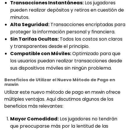
Transacciones Instantáneas:
Los jugadores
pueden realizar depósitos y retiros en cuestión de
minutos.
Alta Seguridad:
Transacciones encriptadas para
proteger la información personal y financiera.
Sin Tarifas Ocultas:
Todos los costos son claros
y transparentes desde el principio.
Compatible con Móviles:
Optimizado para que
los usuarios puedan realizar transacciones desde
sus dispositivos móviles sin ningún problema.
Beneficios de Utilizar el Nuevo Método de Pago en
mxwin
Utilizar este nuevo método de pago en mxwin ofrece
múltiples ventajas. Aquí discutimos algunos de los
beneficios más relevantes:
Mayor Comodidad:
Los jugadores no tendrán
que preocuparse más por la lentitud de las