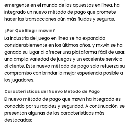
emergente en el mundo de las apuestas en línea, ha
integrado un nuevo método de pago que promete
hacer las transacciones aún más fluidas y seguras.
¿Por Qué Elegir mxwin?
La industria del juego en línea se ha expandido
considerablemente en los últimos años, y mxwin se ha
ganado su lugar al ofrecer una plataforma fácil de usar,
una amplia variedad de juegos y un excelente servicio
al cliente. Este nuevo método de pago solo refuerza su
compromiso con brindar la mejor experiencia posible a
los jugadores.
Características del Nuevo Método de Pago
El nuevo método de pago que mxwin ha integrado es
conocido por su rapidez y seguridad. A continuación, se
presentan algunas de las características más
destacadas: