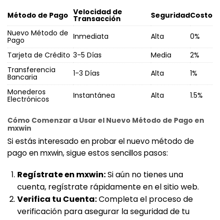
Velocidad de
Método de Pago
Seguridad
Costo
Transacción
Nuevo Método de
Inmediata
Alta
0%
Pago
Tarjeta de Crédito
3-5 Días
Media
2%
Transferencia
1-3 Días
Alta
1%
Bancaria
Monederos
Instantánea
Alta
1.5%
Electrónicos
Cómo Comenzar a Usar el Nuevo Método de Pago en
mxwin
Si estás interesado en probar el nuevo método de
pago en mxwin, sigue estos sencillos pasos:
Regístrate en mxwin:
Si aún no tienes una
cuenta, regístrate rápidamente en el sitio web.
Verifica tu Cuenta:
Completa el proceso de
verificación para asegurar la seguridad de tu