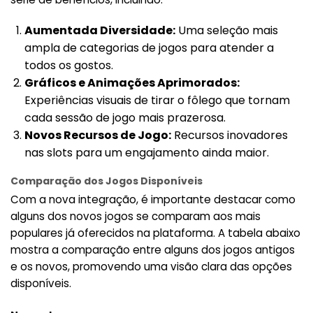
Aumentada Diversidade:
Uma seleção mais
ampla de categorias de jogos para atender a
todos os gostos.
Gráficos e Animações Aprimorados:
Experiências visuais de tirar o fôlego que tornam
cada sessão de jogo mais prazerosa.
Novos Recursos de Jogo:
Recursos inovadores
nas slots para um engajamento ainda maior.
Comparação dos Jogos Disponíveis
Com a nova integração, é importante destacar como
alguns dos novos jogos se comparam aos mais
populares já oferecidos na plataforma. A tabela abaixo
mostra a comparação entre alguns dos jogos antigos
e os novos, promovendo uma visão clara das opções
disponíveis.