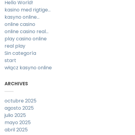
Hello World!
kasino med rigtige…
kasyno online…
online casino
online casino real…
play casino online
real play
Sin categoría
start
włącz kasyno online
ARCHIVES
octubre 2025
agosto 2025
julio 2025
mayo 2025
abril 2025