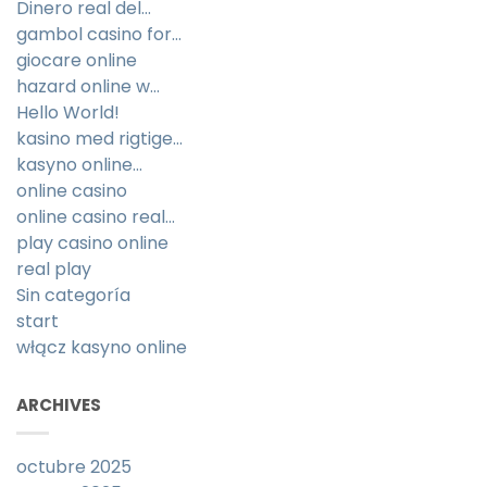
Dinero real del…
gambol casino for…
giocare online
hazard online w…
Hello World!
kasino med rigtige…
kasyno online…
online casino
online casino real…
play casino online
real play
Sin categoría
start
włącz kasyno online
ARCHIVES
octubre 2025