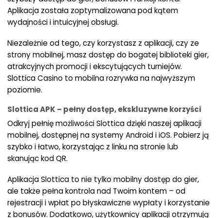
Aplikacja została zoptymalizowana pod kątem
wydajności i intuicyjnej obsługi.
Niezależnie od tego, czy korzystasz z aplikacji, czy ze
strony mobilnej, masz dostęp do bogatej biblioteki gier,
atrakcyjnych promocji i ekscytujących turniejów.
Slottica Casino to mobilna rozrywka na najwyższym
poziomie.
Slottica APK – pełny dostęp, ekskluzywne korzyści
Odkryj pełnię możliwości Slottica dzięki naszej aplikacji
mobilnej, dostępnej na systemy Android i iOS. Pobierz ją
szybko i łatwo, korzystając z linku na stronie lub
skanując kod QR.
Aplikacja Slottica to nie tylko mobilny dostęp do gier,
ale także pełna kontrola nad Twoim kontem – od
rejestracji i wpłat po błyskawiczne wypłaty i korzystanie
z bonusów. Dodatkowo, użytkownicy aplikacji otrzymują