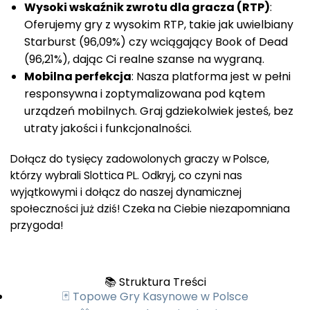
Wysoki wskaźnik zwrotu dla gracza (RTP)
:
Oferujemy gry z wysokim RTP, takie jak uwielbiany
Starburst (96,09%) czy wciągający Book of Dead
(96,21%), dając Ci realne szanse na wygraną.
Mobilna perfekcja
: Nasza platforma jest w pełni
responsywna i zoptymalizowana pod kątem
urządzeń mobilnych. Graj gdziekolwiek jesteś, bez
utraty jakości i funkcjonalności.
Dołącz do tysięcy zadowolonych graczy w Polsce,
którzy wybrali Slottica PL. Odkryj, co czyni nas
wyjątkowymi i dołącz do naszej dynamicznej
społeczności już dziś! Czeka na Ciebie niezapomniana
przygoda!
📚 Struktura Treści
🃏 Topowe Gry Kasynowe w Polsce