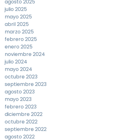
agosto 2025
julio 2025
mayo 2025
abril 2025
marzo 2025
febrero 2025
enero 2025
noviembre 2024
julio 2024
mayo 2024
octubre 2023
septiembre 2023
agosto 2023
mayo 2023
febrero 2023
diciembre 2022
octubre 2022
septiembre 2022
agosto 2022