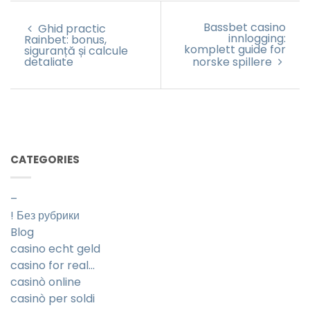
Bassbet casino
Ghid practic
innlogging:
Rainbet: bonus,
komplett guide for
siguranță și calcule
detaliate
norske spillere
CATEGORIES
–
! Без рубрики
Blog
casino echt geld
casino for real…
casinò online
casinò per soldi