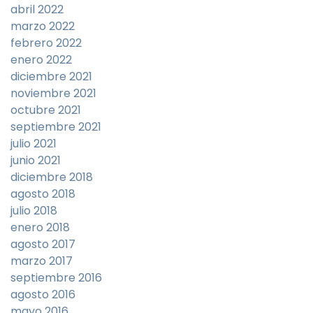
abril 2022
marzo 2022
febrero 2022
enero 2022
diciembre 2021
noviembre 2021
octubre 2021
septiembre 2021
julio 2021
junio 2021
diciembre 2018
agosto 2018
julio 2018
enero 2018
agosto 2017
marzo 2017
septiembre 2016
agosto 2016
mayo 2016