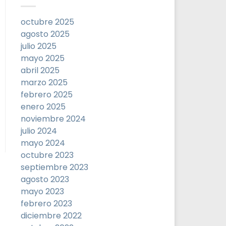
octubre 2025
agosto 2025
julio 2025
mayo 2025
abril 2025
marzo 2025
febrero 2025
enero 2025
noviembre 2024
julio 2024
mayo 2024
octubre 2023
septiembre 2023
agosto 2023
mayo 2023
febrero 2023
diciembre 2022