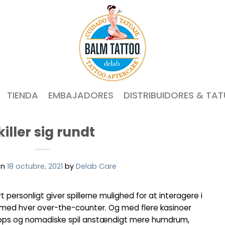
TIENDA
EMBAJADORES
DISTRIBUIDORES & TA
killer sig rundt
on
18 octubre, 2021
by
Delab Care
personligt giver spillerne mulighed for at interagere i
med hver over-the-counter. Og med flere kasinoer
ps og nomadiske spil anstændigt mere humdrum,