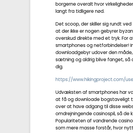
borgerne overalt hvor virkelighed
langt fra tidligere nød.
Det scoop, der skiller sig rundt ved
at der ikke er nogen gebyrer byzan
overskud direkte med et tryk. For 
smartphones og netforbindelser! In
downloadgebyr udover den måde, at
sætning og aldrig blive fanget, så
dig.
https://www.hikingproject.com/us
Udvæksten af ​​smartphones har væ
at få og downloade bogstaveligt ta
over at have adgang til disse webs
omdrejningende casinospil, så de ka
Populariteten af ​​vandrende casi
som mere masse forstår, hvor nytti